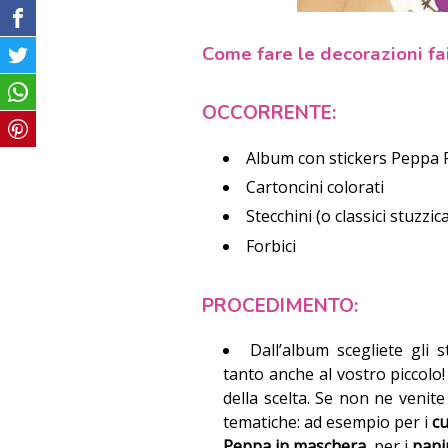
Come fare le decorazioni fa
OCCORRENTE:
Album con stickers Peppa 
Cartoncini colorati
Stecchini (o classici stuzzic
Forbici
PROCEDIMENTO:
Dall’album scegliete gli 
tanto anche al vostro piccolo
della scelta. Se non ne venit
tematiche: ad esempio per i
c
Peppa in maschera
, per i
pani