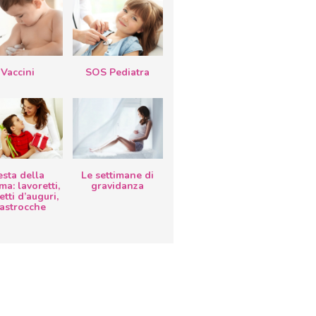
Vaccini
SOS Pediatra
esta della
Le settimane di
a: lavoretti,
gravidanza
etti d’auguri,
lastrocche