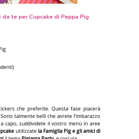
i da te per Cupcake di Peppa Pig
Pig
adenti)
stickers che preferite. Questa fase piacerà
! Sono talmente belli che avrete l’imbarazzo
e a capo, suddividete il vostro menù in aree
upcake
utilizzate
la Famiglia Pig e gli amici di
ni
il tema
Pigiama Party
,
e così via…