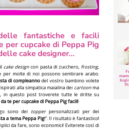
elle fantastiche e facili
te per cupcake di Peppa Pig
 delle cake designer…
il
cake design
con pasta di zucchero,
frosting
,
F
e per molte di noi possono sembrare arabo.
mamm
bigli
esta di compleanno
del vostro bambino volete
fi
 ispirati alla simpatica maialina dei
cartoon
ma
 in questo post troverete tutte le dritte su
 da te per cupcake di Peppa Pig facili
!
ngo sono dei
topper
personalizzati per dei
sta a tema Peppa Pig
!”. Il risultato è fantastico!
mplici da fare, sono economici! Eviterete così di