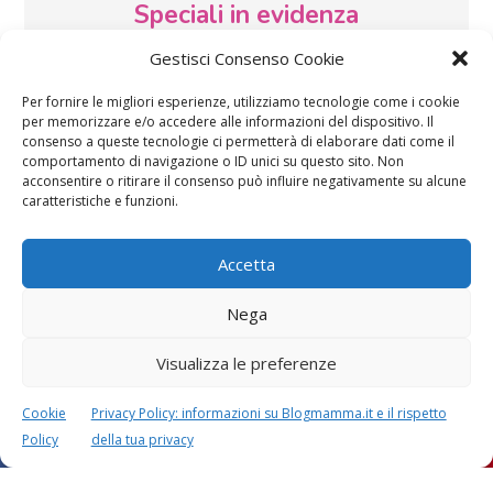
Speciali in evidenza
Gestisci Consenso Cookie
Per fornire le migliori esperienze, utilizziamo tecnologie come i cookie
per memorizzare e/o accedere alle informazioni del dispositivo. Il
consenso a queste tecnologie ci permetterà di elaborare dati come il
comportamento di navigazione o ID unici su questo sito. Non
acconsentire o ritirare il consenso può influire negativamente su alcune
Vaccini
SOS Pediatra
caratteristiche e funzioni.
Accetta
Nega
Visualizza le preferenze
Festa della mamma:
Le settimane di
lavoretti, biglietti
gravidanza
Cookie
Privacy Policy: informazioni su Blogmamma.it e il rispetto
d’auguri, filastrocche
Policy
della tua privacy