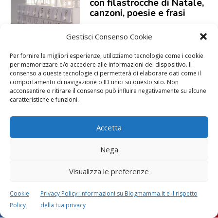
con filastrocche di Natale,
canzoni, poesie e frasi
Gestisci Consenso Cookie
Per fornire le migliori esperienze, utilizziamo tecnologie come i cookie
Casette di carta da
per memorizzare e/o accedere alle informazioni del dispositivo. Il
stampare e ritagliare per
consenso a queste tecnologie ci permetterà di elaborare dati come il
il presepe
comportamento di navigazione o ID unici su questo sito. Non
acconsentire o ritirare il consenso può influire negativamente su alcune
caratteristiche e funzioni.
Accetta
Nega
Visualizza le preferenze
Cookie
Privacy Policy: informazioni su Blogmamma.it e il rispetto
Policy
della tua privacy