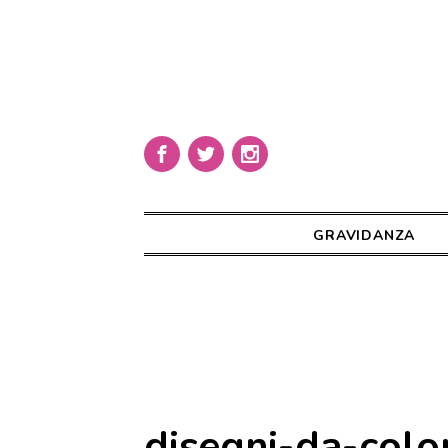
GRAVIDANZA
disegni-da-colo