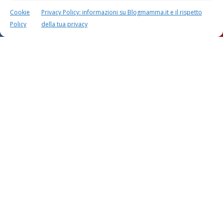
Cookie
Privacy Policy: informazioni su Blogmamma.it e il rispetto
Policy
della tua privacy
Lascia un commento
L'indirizzo email non verrà pubblicato. I dati obbligatori sono
contrassegnati con
*
Il tuo commento
*