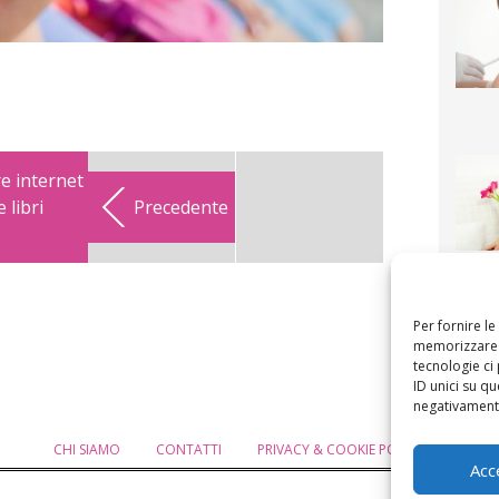
re internet
 libri
Precedente
F
mamm
bigli
fi
Per fornire l
memorizzare e
tecnologie ci
ID unici su qu
negativamente
CHI SIAMO
CONTATTI
PRIVACY & COOKIE POLICY
MODIF
Acc