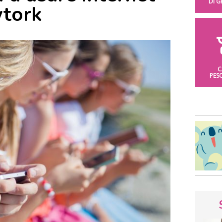
DI 
wtork
C
PES