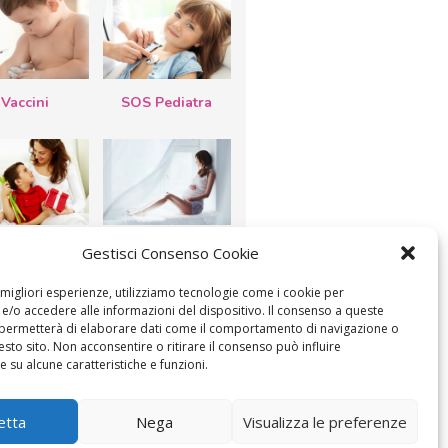
Vaccini
SOS Pediatra
esta della
Le settimane di
Gestisci Consenso Cookie
a: lavoretti,
gravidanza
etti d’auguri,
lastrocche
e migliori esperienze, utilizziamo tecnologie come i cookie per
/o accedere alle informazioni del dispositivo. Il consenso a queste
 permetterà di elaborare dati come il comportamento di navigazione o
esto sito. Non acconsentire o ritirare il consenso può influire
 su alcune caratteristiche e funzioni.
ICA IL CONSENSO
COOKIE POLICY (UE)
etta
Nega
Visualizza le preferenze