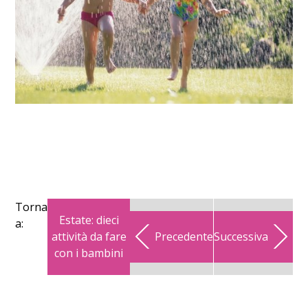
Torna
Estate: dieci
a:
attività da fare
Precedente
Successiva
con i bambini