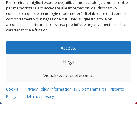
Per fornire le migliori esperienze, utilizziamo tecnologie come i cookie
per memorizzare e/o accedere alle informazioni del dispositivo. Il
consenso a queste tecnologie ci permetterà di elaborare dati come il
comportamento di navigazione o ID unici su questo sito. Non
acconsentire o ritirare il consenso può influire negativamente su alcune
Vaccini
SOS Pediatra
caratteristiche e funzioni.
Accetta
Nega
Visualizza le preferenze
Festa della mamma:
Le settimane di
lavoretti, biglietti
gravidanza
d’auguri, filastrocche
Cookie
Privacy Policy: informazioni su Blogmamma.it e il rispetto
Policy
della tua privacy
Chi siamo
Contatti
Privacy & Cookie Policy
Modifica il consenso
Cookie Policy (UE)