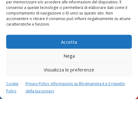
per memorizzare e/o accedere alle informazioni del dispositivo. Il
Lascia un commento
consenso a queste tecnologie ci permetterà di elaborare dati come il
L'indirizzo email non verrà pubblicato. I dati obbligatori sono
comportamento di navigazione o ID unici su questo sito. Non
contrassegnati con
*
acconsentire o ritirare il consenso può influire negativamente su alcune
caratteristiche e funzioni.
Il tuo commento
*
Accetta
Nega
Visualizza le preferenze
Cookie
Privacy Policy: informazioni su Blogmamma.it e il rispetto
Policy
della tua privacy