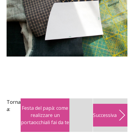
Torna
Festa del papà: come
a:
realizzare un
Successiva
portaocchiali fai da te