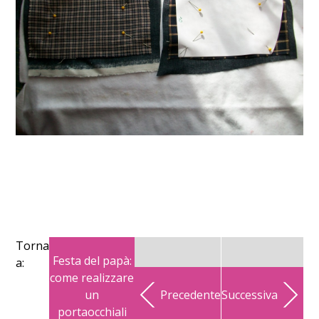
Torna
Festa del papà:
a:
come realizzare
un
Precedente
Successiva
portaocchiali