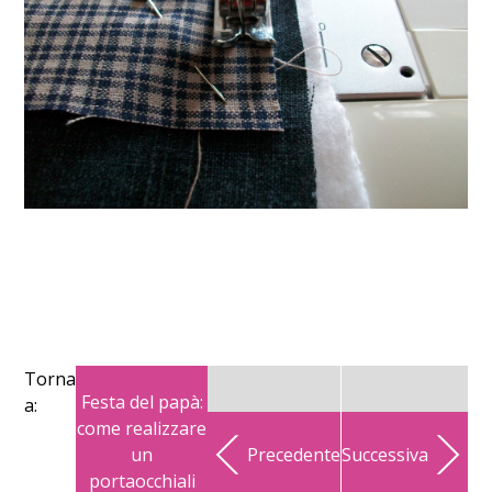
Torna
Festa del papà:
a:
come realizzare
un
Precedente
Successiva
portaocchiali