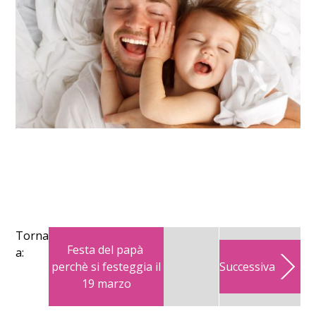
Torna
Festa del papà
a:
perchè si festeggia il
Successiva
19 marzo