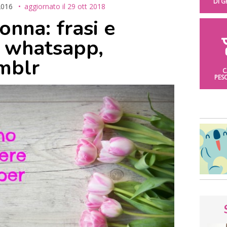
DI 
2016
aggiornato il
29 ott 2018
onna: frasi e
 whatsapp,
mblr
C
PES