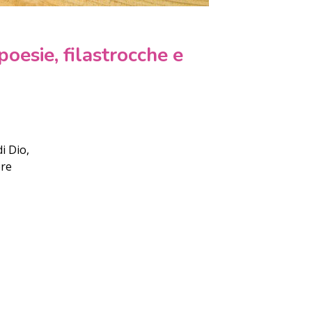
poesie, filastrocche e
i Dio,
pre