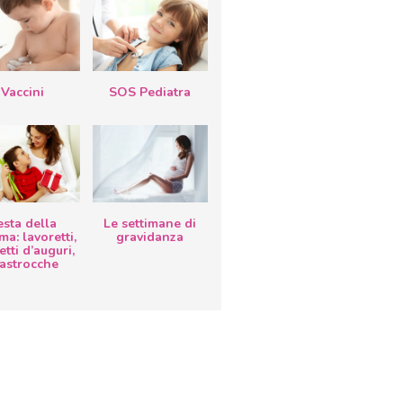
Vaccini
SOS Pediatra
esta della
Le settimane di
a: lavoretti,
gravidanza
etti d’auguri,
lastrocche