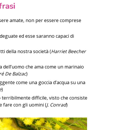
frasi
ssere amate, non per essere comprese
adeguate ed esse saranno capaci di
tti della nostra società (
Harriet Beecher
ia dell’uomo che ama come un marinaio
é De Balzac
)
uggente come una goccia d’acqua su una
e
)
erribilmente difficile, visto che consiste
e fare con gli uomini (
J. Conrad
)