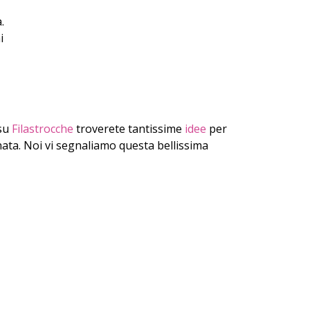
.
i
 su
Filastrocche
troverete tantissime
idee
per
ata. Noi vi segnaliamo questa bellissima