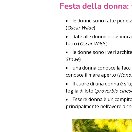
Festa della donna: 
le donne sono fatte per e
(
Oscar Wilde
)
date alle donne occasioni 
tutto (
Oscar Wilde
)
le donne sono i veri archite
Stowe
)
una donna conosce la facc
conosce il mare aperto (
Honor
Il cuore di una donna è sf
foglia di loto (
proverbio cines
Essere donna è un compito t
principalmente nell’avere a ch