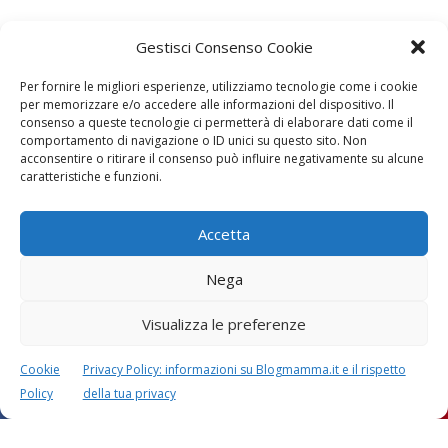
Gestisci Consenso Cookie
Per fornire le migliori esperienze, utilizziamo tecnologie come i cookie
per memorizzare e/o accedere alle informazioni del dispositivo. Il
consenso a queste tecnologie ci permetterà di elaborare dati come il
Lascia un commento
comportamento di navigazione o ID unici su questo sito. Non
L'indirizzo email non verrà pubblicato. I dati obbligatori sono
acconsentire o ritirare il consenso può influire negativamente su alcune
caratteristiche e funzioni.
contrassegnati con
*
Il tuo commento
*
Accetta
Nega
Visualizza le preferenze
Cookie
Privacy Policy: informazioni su Blogmamma.it e il rispetto
Policy
della tua privacy