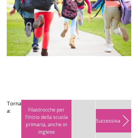
Torna
Filastrocche per
a:
l’inizio della scuola
Successiva
primaria, anche in
inglese