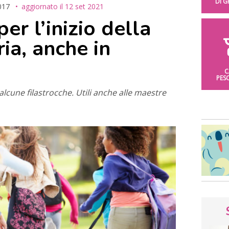
DI 
017
aggiornato il
12 set 2021
er l’inizio della
ia, anche in
C
PES
alcune filastrocche. Utili anche alle maestre