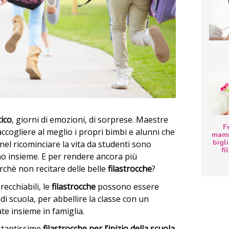
tico
, giorni di emozioni, di sorprese. Maestre
F
cogliere al meglio i propri bimbi e alunni che
mamm
bigli
nel ricominciare la vita da studenti sono
fi
no insieme. E per rendere ancora più
hè non recitare delle belle
filastrocche
?
recchiabili, le
filastrocche
possono essere
 di scuola, per abbellire la classe con un
te insieme in famiglia.
 tantissime
filastrocche per l’inizio della scuola