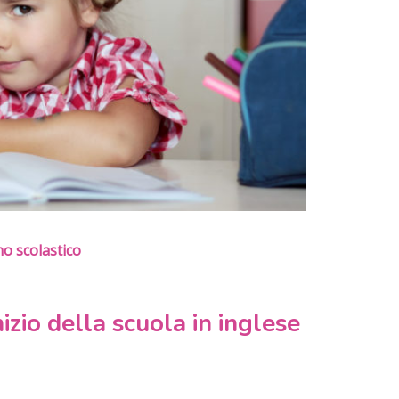
no scolastico
nizio della scuola in inglese