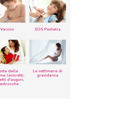
Vaccini
SOS Pediatra
esta della
Le settimane di
a: lavoretti,
gravidanza
etti d’auguri,
lastrocche