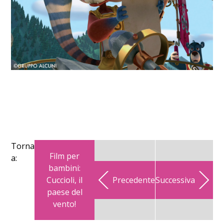
Torna
Film per
a:
bambini:
Cuccioli, il
Precedente
Successiva
paese del
vento!