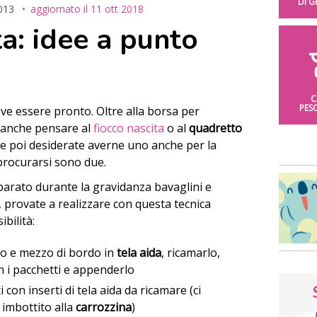
DI 
013
aggiornato il
11 ott 2018
ta: idee a punto
C
PES
ve essere pronto. Oltre alla borsa per
a anche pensare al
fiocco nascita
o al
quadretto
Se poi desiderate averne uno anche per la
a procurarsi sono due.
arato durante la gravidanza bavaglini e
, provate a realizzare con questa tecnica
ibilità:
o e mezzo di bordo in
tela aida
, ricamarlo,
on i pacchetti e appenderlo
 con inserti di tela aida da ricamare (ci
 imbottito alla
carrozzina
)