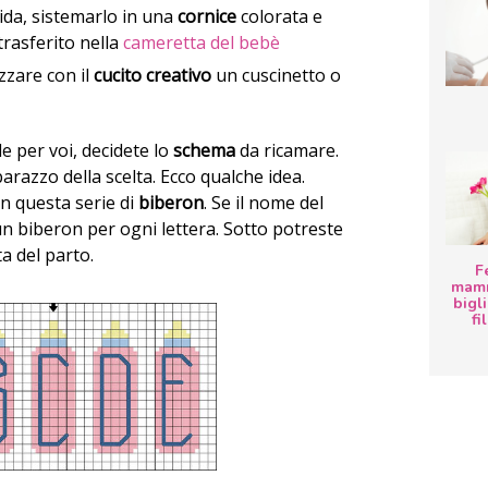
ida, sistemarlo in una
cornice
colorata e
trasferito nella
cameretta del bebè
izzare con il
cucito creativo
un cuscinetto o
e per voi, decidete lo
schema
da ricamare.
arazzo della scelta. Ecco qualche idea.
n questa serie di
biberon
. Se il nome del
n biberon per ogni lettera. Sotto potreste
a del parto.
F
mamm
bigli
fi