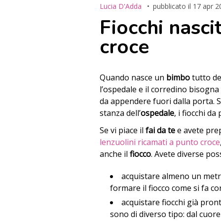
Lucia D'Adda
pubblicato il
17 apr 2
Fiocchi nasci
croce
Quando nasce un
bimbo
tutto de
l’ospedale e il corredino bisogn
da appendere fuori dalla porta. 
stanza dell’
ospedale
, i fiocchi d
Se vi piace il
fai da te
e avete prep
lenzuolini ricamati a punto croce
anche il
fiocco
. Avete diverse poss
acquistare almeno un metr
formare il fiocco come si fa c
acquistare fiocchi già pronti
sono di diverso tipo: dal cuore