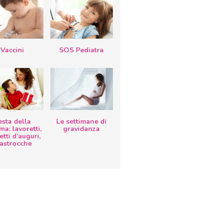
Vaccini
SOS Pediatra
esta della
Le settimane di
a: lavoretti,
gravidanza
etti d’auguri,
lastrocche