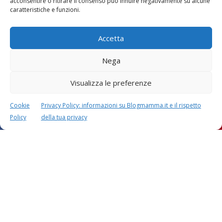
acconsentire o ritirare il consenso può influire negativamente su alcune
caratteristiche e funzioni.
Lascia un commento
L'indirizzo email non verrà pubblicato. I dati obbligatori sono
Accetta
contrassegnati con
*
Nega
Il tuo commento
*
Visualizza le preferenze
Cookie
Privacy Policy: informazioni su Blogmamma.it e il rispetto
Policy
della tua privacy