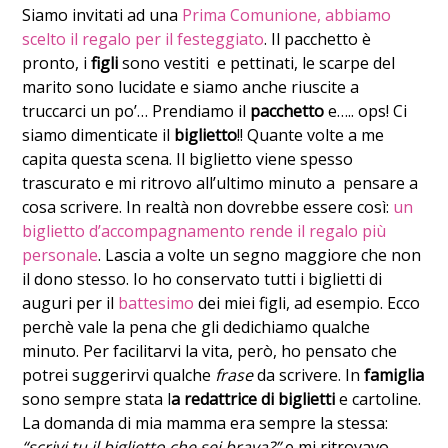
Siamo invitati ad una
Prima Comunione, abbiamo
scelto il regalo per il festeggiato
. Il pacchetto è
pronto, i
figli
sono vestiti e pettinati, le scarpe del
marito sono lucidate e siamo anche riuscite a
truccarci un po’… Prendiamo il
pacchetto
e….. ops! Ci
siamo dimenticate il
biglietto
!! Quante volte a me
capita questa scena. Il biglietto viene spesso
trascurato e mi ritrovo all’ultimo minuto a pensare a
cosa scrivere.
In realtà non dovrebbe essere così:
un
biglietto d’accompagnamento rende il regalo più
personale
. Lascia a volte un segno maggiore che non
il dono stesso. Io ho conservato tutti i biglietti di
auguri per il
battesimo
dei miei figli, ad esempio. Ecco
perchè vale la pena che gli dedichiamo qualche
minuto. Per facilitarvi la vita, però, ho pensato che
potrei suggerirvi qualche
frase
da scrivere. In
famiglia
sono sempre stata l
a redattrice di biglietti
e cartoline.
La domanda di mia mamma era sempre la stessa:
“scrivi tu il biglietto che sei brava?”
e mi ritrovavo