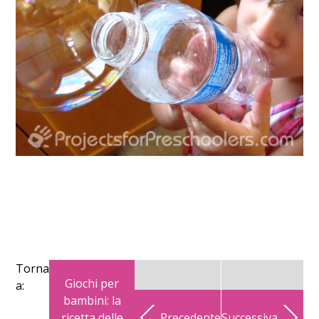
Torna
Giochi per
a:
bambini: la
ricetta delle
Precedente
Successiva