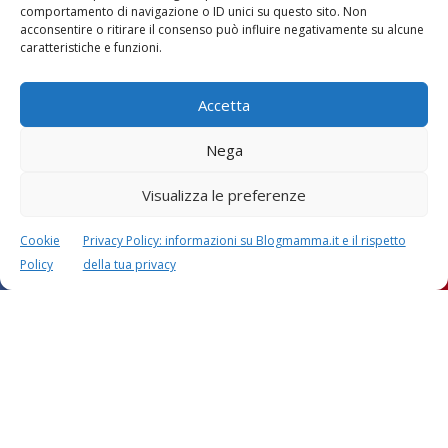
comportamento di navigazione o ID unici su questo sito. Non
Vaccini
SOS Pediatra
acconsentire o ritirare il consenso può influire negativamente su alcune
caratteristiche e funzioni.
Accetta
Nega
Visualizza le preferenze
Festa della mamma:
Le settimane di
lavoretti, biglietti
gravidanza
d’auguri, filastrocche
Cookie
Privacy Policy: informazioni su Blogmamma.it e il rispetto
Policy
della tua privacy
Chi siamo
Contatti
Privacy & Cookie Policy
Modifica il consenso
Cookie Policy (UE)
Copyright © 2026 Blogmamma by
FattoreMamma
Design e sviluppo
colorinside studio
con
Atelier FattoreMamma