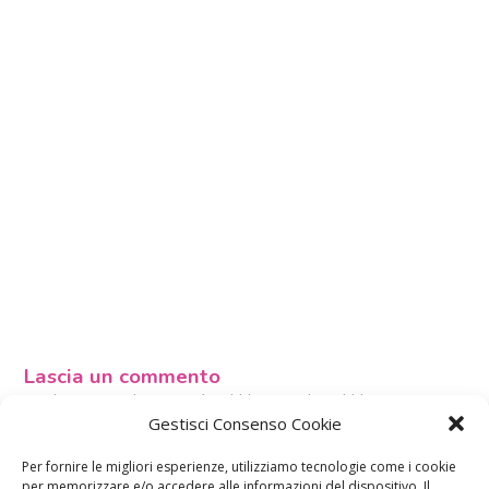
Lascia un commento
L'indirizzo email non verrà pubblicato. I dati obbligatori sono
contrassegnati con
*
Gestisci Consenso Cookie
Il tuo commento
*
Per fornire le migliori esperienze, utilizziamo tecnologie come i cookie
per memorizzare e/o accedere alle informazioni del dispositivo. Il