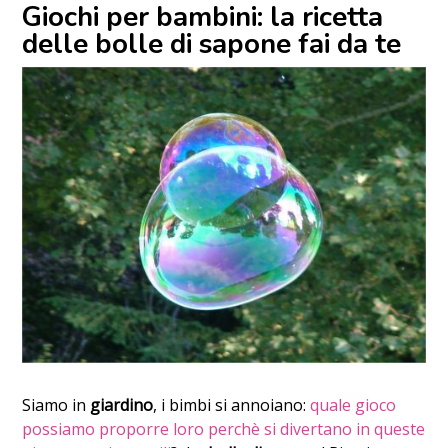
Giochi per bambini: la ricetta
delle bolle di sapone fai da te
Siamo in
giardino
, i bimbi si annoiano:
quale gioco
possiamo proporre loro perchè si divertano in queste