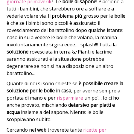
giornate primaverili
? Le
bolle di sapone
! Piacciono a
tutti i bambini, che starebbero ore a soffiare e a
vederle volare via. Il problema più grosso per le
bolle
è che se i bimbi sono piccoli è assicurato il
rovesciamento del barattolino dopo qualche istante:
naso in su a vedere le bolle che volano, la manina
involontariamente si gira eeee…. splash!!! Tutta la
soluzione
rovesciata in terra 🙁 Pianti e lacrime
saranno assicurati e la situazione potrebbe
degenerare se non si ha a disposizione un altro
barattolino…
Quante di noi si sono chieste se
è possibile creare la
soluzione per le bolle in casa
, per averne sempre a
portata di mano e per
risparmiare
un po’… Io ci ho
anche provato, mischiando
detersivo per piatti e
acqua
insieme a del sapone. Niente: le bolle
scoppiavano subito.
Cercando nel
web
troverete tante
ricette per