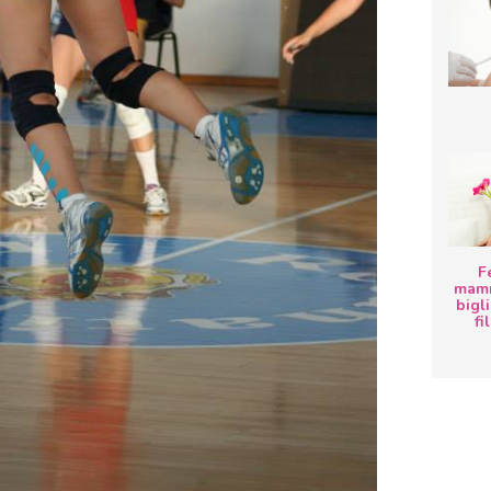
F
mamm
bigli
fi