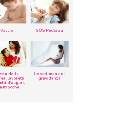
Vaccini
SOS Pediatra
esta della
Le settimane di
a: lavoretti,
gravidanza
etti d’auguri,
lastrocche