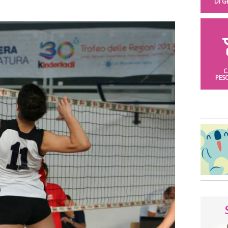
DI 
C
PES