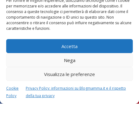
Per fornire le migliori esperienze, utilizziamo tecnologie come i cookie
per memorizzare e/o accedere alle informazioni del dispositivo. Il
Lascia un commento
consenso a queste tecnologie ci permetterà di elaborare dati come il
L'indirizzo email non verrà pubblicato. I dati obbligatori sono
comportamento di navigazione o ID unici su questo sito. Non
acconsentire o ritirare il consenso può influire negativamente su alcune
contrassegnati con
*
caratteristiche e funzioni.
Il tuo commento
*
Accetta
Nega
Visualizza le preferenze
Cookie
Privacy Policy: informazioni su Blogmamma.it e il rispetto
Policy
della tua privacy