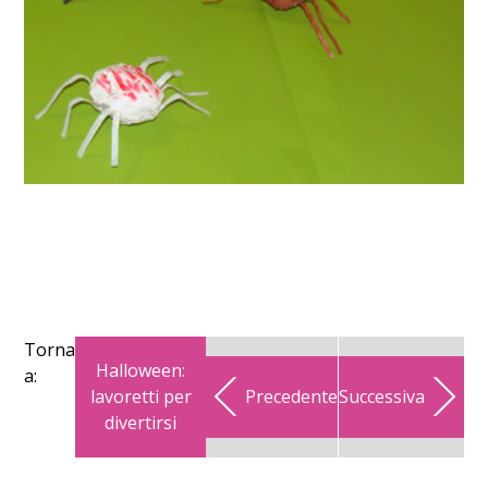
Torna
Halloween:
a:
lavoretti per
Precedente
Successiva
divertirsi