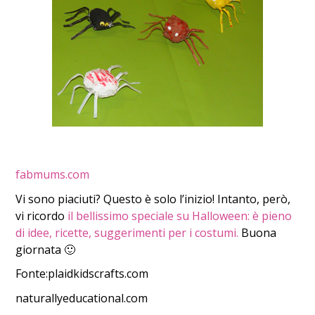
fabmums.com
Vi sono piaciuti? Questo è solo l’inizio! Intanto, però,
vi ricordo
il bellissimo speciale su Halloween: è pieno
di idee, ricette, suggerimenti per i costumi.
Buona
giornata 🙂
Fonte:plaidkidscrafts.com
naturallyeducational.com