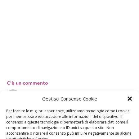
C'è un commento
Gestisci Consenso Cookie
Emilio
Per fornire le migliori esperienze, utilizziamo tecnologie come i cookie
19 Novembre 2012 alle 10:21
per memorizzare e/o accedere alle informazioni del dispositivo. Il
complimenti mamme tutte le idee sono fantastiche per
consenso a queste tecnologie ci permetterà di elaborare dati come il
migliorare i nostri piccoli, saluto sito web dinosauridisasso
comportamento di navigazione o ID unici su questo sito. Non
RISPONDI
acconsentire o ritirare il consenso può influire negativamente su alcune
caratteristiche e funzioni.