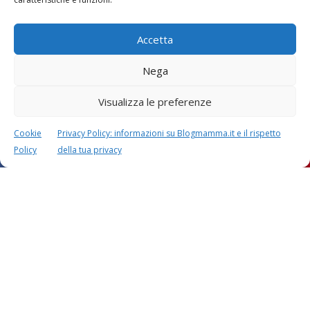
Lascia un commento
L'indirizzo email non verrà pubblicato. I dati obbligatori sono
Accetta
contrassegnati con
*
Il tuo commento
*
Nega
Visualizza le preferenze
Cookie
Privacy Policy: informazioni su Blogmamma.it e il rispetto
Policy
della tua privacy