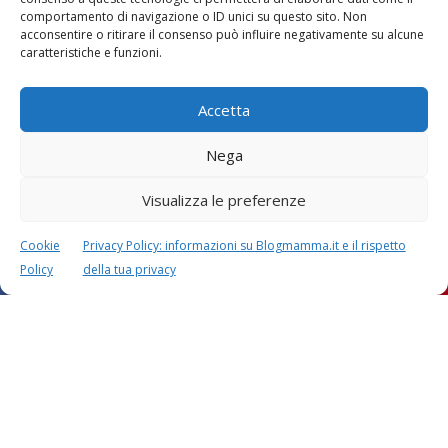
comportamento di navigazione o ID unici su questo sito. Non
Vaccini
SOS Pediatra
acconsentire o ritirare il consenso può influire negativamente su alcune
caratteristiche e funzioni.
Accetta
Nega
Visualizza le preferenze
Festa della mamma:
Le settimane di
lavoretti, biglietti
gravidanza
d’auguri, filastrocche
Cookie
Privacy Policy: informazioni su Blogmamma.it e il rispetto
Policy
della tua privacy
Chi siamo
Contatti
Privacy & Cookie Policy
Modifica il consenso
Cookie Policy (UE)
Copyright © 2026 Blogmamma by
FattoreMamma