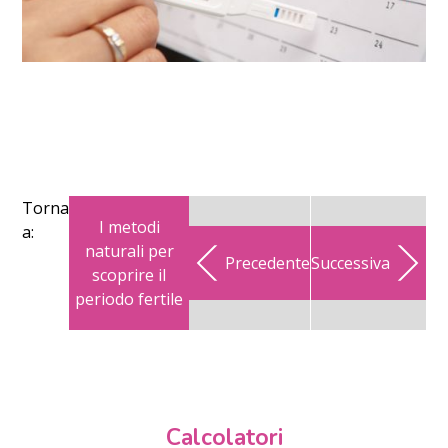
Torna
I metodi
a:
naturali per
Precedente
Successiva
scoprire il
periodo fertile
Calcolatori