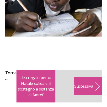
Torna
Idea regalo per un
a:
Natale solidale: il
Successiva
sostegno a distanza
di Amref