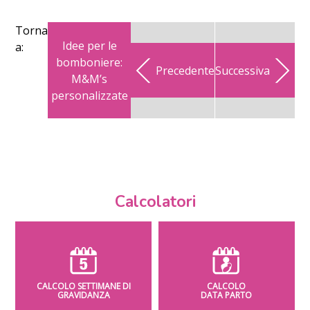
Torna
Idee per le
a:
bomboniere:
Precedente
Successiva
M&M’s
personalizzate
Calcolatori
CALCOLO SETTIMANE DI
CALCOLO
GRAVIDANZA
DATA PARTO