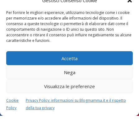
Gestisci Consenso Cookie
Per fornire le migliori esperienze, utilizziamo tecnologie come i cookie
per memorizzare e/o accedere alle informazioni del dispositivo. Il
consenso a queste tecnologie ci permetterà di elaborare dati come il
comportamento di navigazione o ID unici su questo sito. Non
acconsentire o ritirare il consenso può influire negativamente su alcune
Vaccini
SOS Pediatra
caratteristiche e funzioni.
Accetta
Nega
Visualizza le preferenze
Festa della mamma:
Le settimane di
lavoretti, biglietti
gravidanza
Cookie
Privacy Policy: informazioni su Blogmamma.it e il rispetto
d’auguri, filastrocche
Policy
della tua privacy
Chi siamo
Contatti
Privacy & Cookie Policy