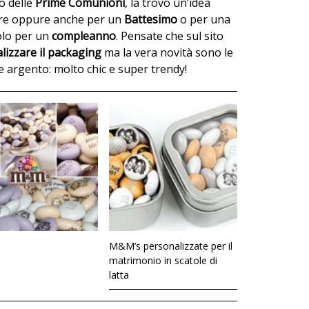
do delle
Prime Comunioni
, la trovo un’idea
ere oppure anche per un
Battesimo
o per una
olo per un
compleanno
. Pensate che sul sito
izzare il
packaging
ma la vera novità sono le
e argento: molto chic e super trendy!
M&M’s personalizzate per il
matrimonio in scatole di
latta