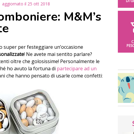
DI 
aggiornato il
25 ott 2018
bomboniere: M&M’s
te
C
PES
ro super per festeggiare un’occasione
onalizzate
! Ne avete mai sentito parlare?
enti oltre che golosissime! Personalmente le
hé ho avuto la fortuna di
partecipare ad un
ani che hanno pensato di usarle come confetti: