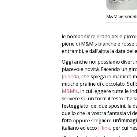
M&M personaliz
le bomboniere erano delle piccol
piene di M&M’s bianche e rosse c
entrambi, e dall’altra la data del
Oggi anche noi possiamo divertir
piacevole novità. Facendo un gir
Jolanda,
che spiega in maniera mo
mitiche praline di cioccolato. Sul 
M&M’s
, in cui leggere tutte le in
scrivere su un form il testo che s
festeggiato, dei due sposini, la d
quello che la vostra fantasia vi d
foto
oppure scegliere
un’immagi
italiano ed ecco il
link
, per cui n