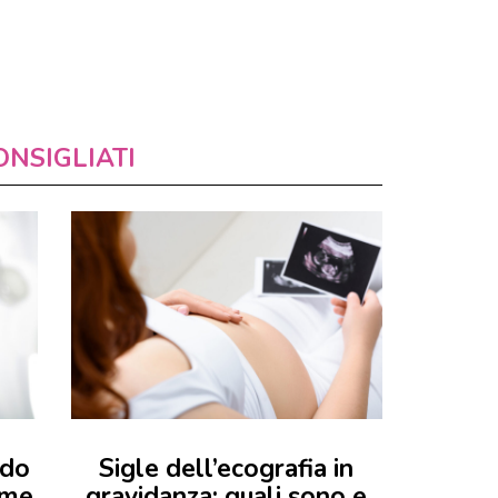
ONSIGLIATI
ndo
Sigle dell’ecografia in
ome
gravidanza: quali sono e