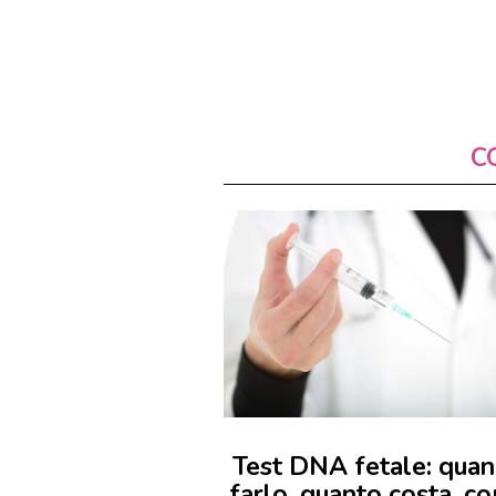
C
Test DNA fetale: qua
farlo, quanto costa, c