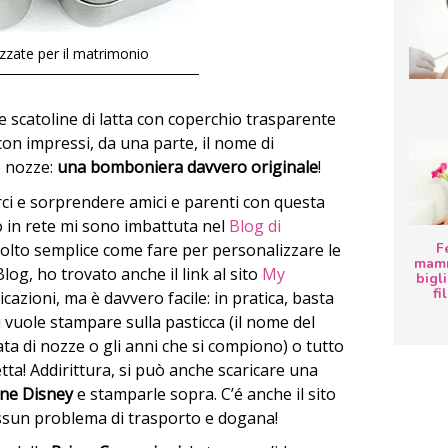
zate per il matrimonio
e scatoline di latta con coperchio trasparente
on impressi, da una parte, il nome di
le nozze:
una bomboniera davvero originale
!
ci e sorprendere amici e parenti con questa
o in rete mi sono imbattuta nel
Blog di
lto semplice come fare per personalizzare le
F
mamm
Blog, ho trovato anche il link al sito
My
bigli
fi
dicazioni, ma è davvero facile: in pratica, basta
i vuole stampare sulla pasticca (il nome del
ata di nozze o gli anni che si compiono) o tutto
etta! Addirittura, si può anche scaricare una
ne Disney
e stamparle sopra. C’é anche il sito
essun problema di trasporto e dogana!