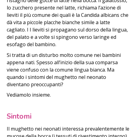
ristagno delle gocce di latte nella bocca. Il galatossio,
lo zucchero presente nel latte, richiama l’azione di
lieviti il più comune dei quali è la Candida albicans che
dà vita a piccole placche bianche simile a latte
cagliato. I I lieviti si propagano sul dorso della lingua,
del palato e a volte si spingono verso laringe ed
esofago del bambino.
Si tratta di un disturbo molto comune nei bambini
appena nati. Spesso all’inizio della sua comparsa
viene confuso con la comune lingua bianca. Ma
quando i sintomi del mughetto nel neonato
diventano preoccupanti?
Vediamolo insieme.
Sintomi
Il mughetto nei neonati interessa prevalentemente le
mucose della bocca (i tessuti di rivestimento interno).