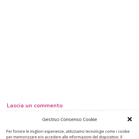
Lascia un commento
L'indirizzo email non verrà pubblicato. I dati obbligatori sono
contrassegnati con
*
Gestisci Consenso Cookie
Il tuo commento
*
Per fornire le migliori esperienze, utilizziamo tecnologie come i cookie
per memorizzare e/o accedere alle informazioni del dispositivo. Il