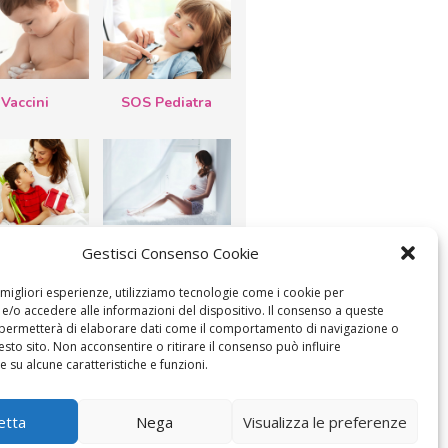
Vaccini
SOS Pediatra
esta della
Le settimane di
Gestisci Consenso Cookie
a: lavoretti,
gravidanza
etti d’auguri,
lastrocche
e migliori esperienze, utilizziamo tecnologie come i cookie per
/o accedere alle informazioni del dispositivo. Il consenso a queste
 permetterà di elaborare dati come il comportamento di navigazione o
esto sito. Non acconsentire o ritirare il consenso può influire
 su alcune caratteristiche e funzioni.
ICA IL CONSENSO
COOKIE POLICY (UE)
etta
Nega
Visualizza le preferenze