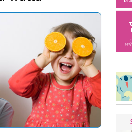
DI 
C
PES