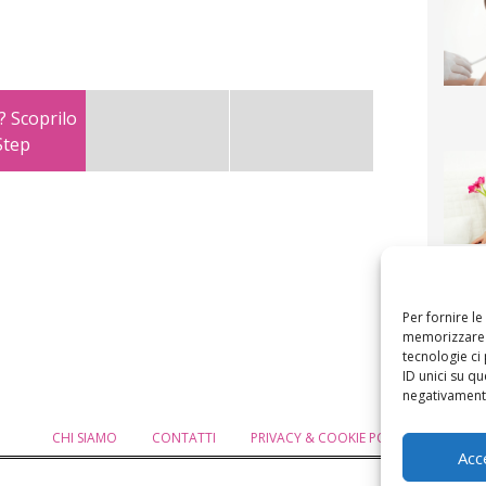
? Scoprilo
Step
F
mamm
bigli
fi
Per fornire l
memorizzare e
tecnologie ci
ID unici su qu
negativamente
CHI SIAMO
CONTATTI
PRIVACY & COOKIE POLICY
MODIF
Acc