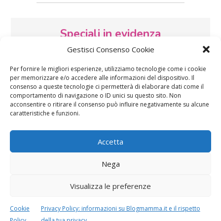
Speciali in evidenza
Gestisci Consenso Cookie
Per fornire le migliori esperienze, utilizziamo tecnologie come i cookie
per memorizzare e/o accedere alle informazioni del dispositivo. Il
consenso a queste tecnologie ci permetterà di elaborare dati come il
comportamento di navigazione o ID unici su questo sito. Non
acconsentire o ritirare il consenso può influire negativamente su alcune
caratteristiche e funzioni.
Vaccini
SOS Pediatra
Accetta
Nega
Visualizza le preferenze
Festa della mamma:
Le settimane di
Cookie
Privacy Policy: informazioni su Blogmamma.it e il rispetto
lavoretti, biglietti
gravidanza
d’auguri, filastrocche
Policy
della tua privacy