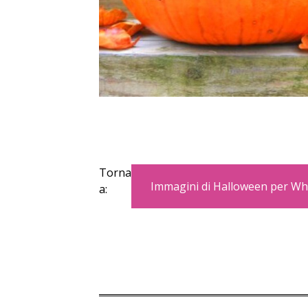
Torna
Immagini di Halloween per W
a: