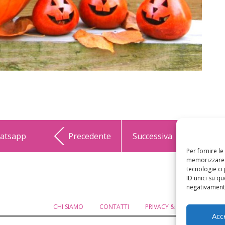
hatsapp
Precedente
Successiva
Per fornire l
memorizzare e
tecnologie ci
ID unici su qu
negativamente
CHI SIAMO
CONTATTI
PRIVACY & COOKIE POLICY
Acc