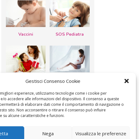
Vaccini
SOS Pediatra
Festa della
Le settimane di
Gestisci Consenso Cookie
mamma: lavoretti,
gravidanza
biglietti d’auguri,
filastrocche
e migliori esperienze, utilizziamo tecnologie come i cookie per
/o accedere alle informazioni del dispositivo. Il consenso a queste
 permetterà di elaborare dati come il comportamento di navigazione o
esto sito. Non acconsentire o ritirare il consenso può influire
 su alcune caratteristiche e funzioni.
MODIFICA IL CONSENSO
COOKIE POLICY (UE)
etta
Nega
Visualizza le preferenze