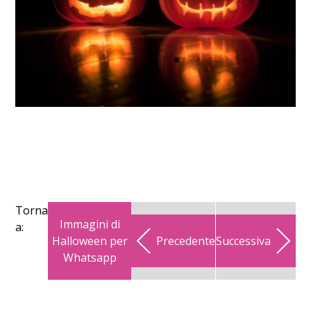
Torna
Immagini di
a:
Halloween per
Precedente
Successiva
Whatsapp