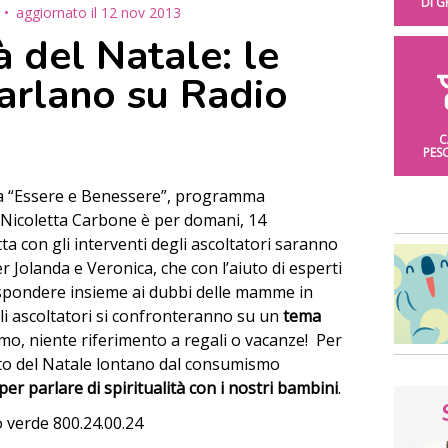
DI 
aggiornato il
12 nov 2013
à del Natale: le
rlano su Radio
C
PES
 “Essere e Benessere”, programma
 Nicoletta Carbone è per domani, 14
tta con gli interventi degli ascoltatori saranno
 Jolanda e Veronica, che con l’aiuto di esperti
spondere insieme ai dubbi delle mamme in
 gli ascoltatori si confronteranno su un
tema
, niente riferimento a regali o vacanze! Per
tto del Natale lontano dal consumismo
er parlare di spiritualità con i nostri bambini
.
o verde 800.24.00.24