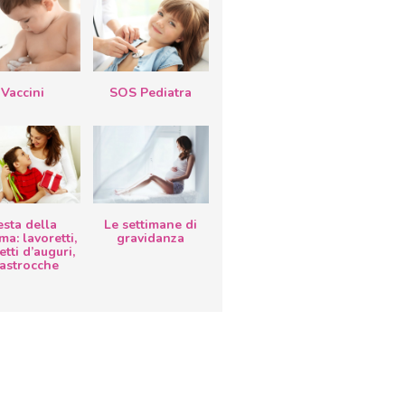
Vaccini
SOS Pediatra
esta della
Le settimane di
a: lavoretti,
gravidanza
etti d’auguri,
lastrocche