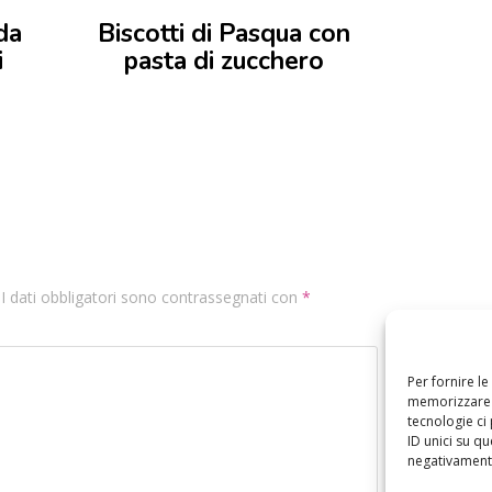
da
Biscotti di Pasqua con
i
pasta di zucchero
. I dati obbligatori sono contrassegnati con
*
Per fornire l
memorizzare e
tecnologie ci
ID unici su qu
negativamente