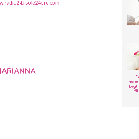
.radio24.ilsole24ore.com
ARIANNA
F
mamm
bigli
fi