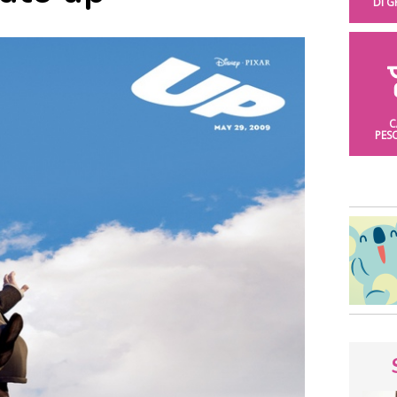
DI 
C
PES