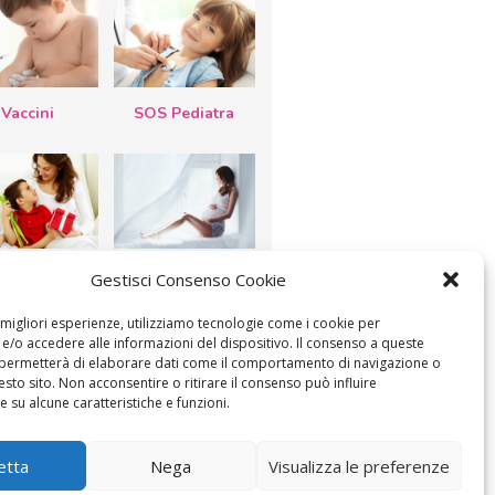
Vaccini
SOS Pediatra
esta della
Le settimane di
Gestisci Consenso Cookie
a: lavoretti,
gravidanza
etti d’auguri,
lastrocche
e migliori esperienze, utilizziamo tecnologie come i cookie per
/o accedere alle informazioni del dispositivo. Il consenso a queste
 permetterà di elaborare dati come il comportamento di navigazione o
esto sito. Non acconsentire o ritirare il consenso può influire
 su alcune caratteristiche e funzioni.
ICA IL CONSENSO
COOKIE POLICY (UE)
etta
Nega
Visualizza le preferenze