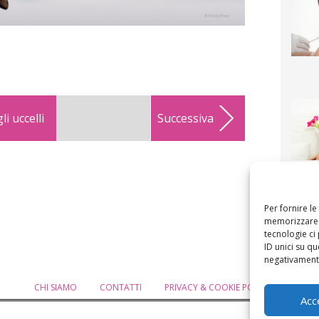
li uccelli
Successiva
F
mamm
bigli
fi
Per fornire l
memorizzare e
tecnologie ci
ID unici su qu
negativamente
CHI SIAMO
CONTATTI
PRIVACY & COOKIE POLICY
MODIF
Acc