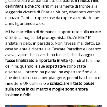
grassottello e abbandonato dal padre,
il rifiuto, i miti
dell’infanzia che crollano
miseramente di fronte alla
leggenda vivente di Charles Muntz, diventato vecchio
e pazzo. Tante, troppe cose da capire a trentacinque
anni, figuriamoci a tre.
Mi ha martellato di domande, soprattutto sulla
morte
di Ellie
, la moglie del protagonista. Dov’è Ellie? E’
andata in cielo, in paradiso. Non l’avessi mai detto. La
casa volante è diretta alle Cascate Paradiso e Lorenzo
aveva capito che la vecchina fosse lì, che i
l viaggio
fosse finalizzato a riportarla in vita
. Quindi al termine
del film, quando le sue aspettative sono state
disattese, Lorenzo ha pianto, ha aspettato fino alla
fine dei titoli di coda per piangere, poi mi ha chiesto di
rimettere UP dall’inizio e
schiacciare il tasto pause
sulla scena in cui marito e moglie sono ancora
insieme e felici
.