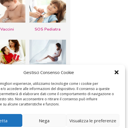
Vaccini
SOS Pediatra
esta della
Le settimane di
Gestisci Consenso Cookie
a: lavoretti,
gravidanza
etti d’auguri,
lastrocche
e migliori esperienze, utilizziamo tecnologie come i cookie per
/o accedere alle informazioni del dispositivo. Il consenso a queste
 permetterà di elaborare dati come il comportamento di navigazione o
esto sito. Non acconsentire o ritirare il consenso può influire
 su alcune caratteristiche e funzioni.
ICA IL CONSENSO
COOKIE POLICY (UE)
etta
Nega
Visualizza le preferenze