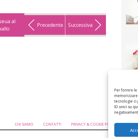
seua al
Precedente
Successiva
allo
F
mamm
bigli
fi
Per fornire l
memorizzare e
tecnologie ci
ID unici su qu
negativamente
CHI SIAMO
CONTATTI
PRIVACY & COOKIE POLICY
MODIF
Acc