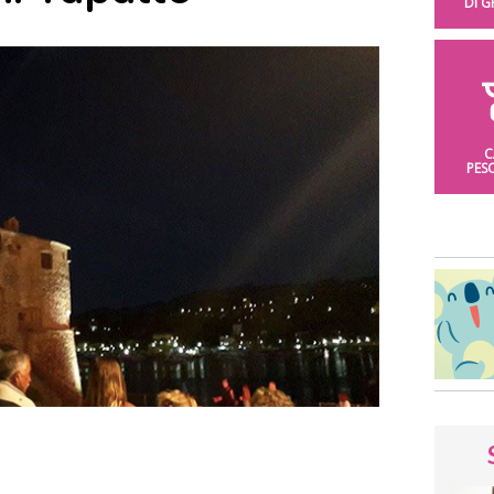
DI 
C
PES