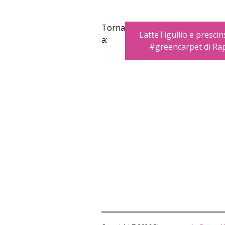
Torna
LatteTigullio e prescin
a:
#greencarpet di Rap