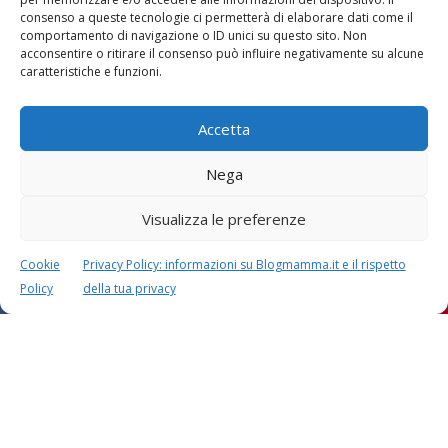
consenso a queste tecnologie ci permetterà di elaborare dati come il
comportamento di navigazione o ID unici su questo sito. Non
Vaccini
SOS Pediatra
acconsentire o ritirare il consenso può influire negativamente su alcune
caratteristiche e funzioni.
Accetta
Nega
Visualizza le preferenze
Festa della mamma:
Le settimane di
lavoretti, biglietti
gravidanza
d’auguri, filastrocche
Cookie
Privacy Policy: informazioni su Blogmamma.it e il rispetto
Policy
della tua privacy
Chi siamo
Contatti
Privacy & Cookie Policy
Modifica il consenso
Cookie Policy (UE)