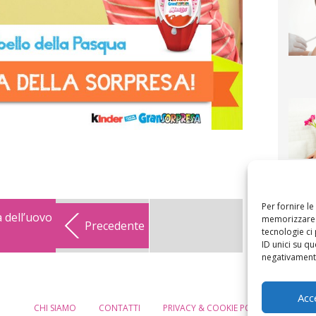
F
mamm
bigli
fi
Per fornire l
 dell’uovo
memorizzare e
Precedente
tecnologie ci
ID unici su qu
negativamente
Acc
CHI SIAMO
CONTATTI
PRIVACY & COOKIE POLICY
MODIF