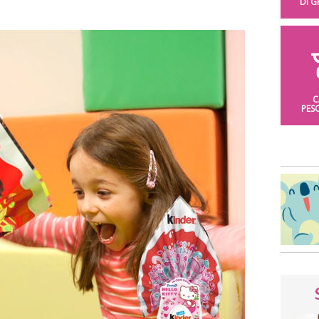
DI 
C
PES