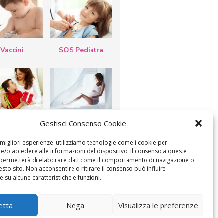
Vaccini
SOS Pediatra
esta della
Le settimane di
Gestisci Consenso Cookie
a: lavoretti,
gravidanza
etti d’auguri,
lastrocche
e migliori esperienze, utilizziamo tecnologie come i cookie per
/o accedere alle informazioni del dispositivo. Il consenso a queste
 permetterà di elaborare dati come il comportamento di navigazione o
esto sito. Non acconsentire o ritirare il consenso può influire
 su alcune caratteristiche e funzioni.
etta
Nega
Visualizza le preferenze
ICA IL CONSENSO
COOKIE POLICY (UE)