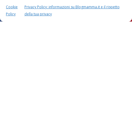
Cookie
Privacy Policy: informazioni su Blogmamma.it e il rispetto
Policy
della tua privacy
CALCOLO
CALCOLO
PESO BAMBINO
PERIODO FERTILE
Speciali in evidenza