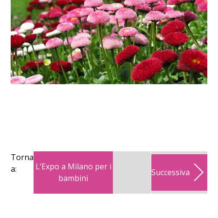
Torna
L’Expo a Milano per i
a:
Successiva
bambini