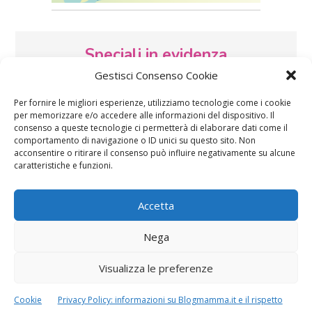
Speciali in evidenza
Gestisci Consenso Cookie
Per fornire le migliori esperienze, utilizziamo tecnologie come i cookie
per memorizzare e/o accedere alle informazioni del dispositivo. Il
consenso a queste tecnologie ci permetterà di elaborare dati come il
comportamento di navigazione o ID unici su questo sito. Non
acconsentire o ritirare il consenso può influire negativamente su alcune
caratteristiche e funzioni.
Vaccini
SOS Pediatra
Accetta
Nega
Visualizza le preferenze
Festa della mamma:
Le settimane di
Cookie
Privacy Policy: informazioni su Blogmamma.it e il rispetto
lavoretti, biglietti
gravidanza