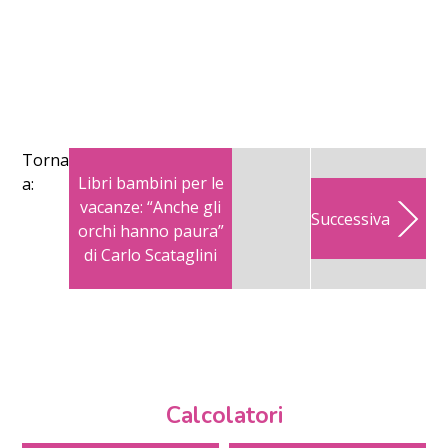
Torna
Libri bambini per le
a:
vacanze: “Anche gli
Successiva
orchi hanno paura”
di Carlo Scataglini
Calcolatori