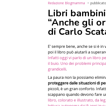
Redazione Blogmamma
pubblicato
Libri bambini
“Anche gli o
di Carlo Scat
E’ sempre bene, anche se si è in
poi il libro può aiutarli a supera
Infatti oggi vi parlo di un libro
il buio. Uno dei problemi princip
grandicelli
.
La paura non la possiamo elimin
proteggere dalle situazioni di pe
piccoli, è un gran conforto. Infat
scappano quando devono fare un
libro, colorato e illustrato, da l
lettura autonoma dai 9 anni in s