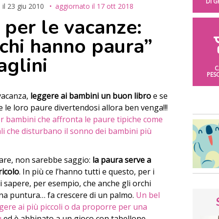
DI 
 il
23 giu 2010
aggiornato il
17 ott 2018
 per le vacanze:
rchi hanno paura”
aglini
C
PES
 vacanza,
leggere ai bambini un buon libro
e se
re le loro paure divertendosi allora ben venga!!!
 per bambini che affronta le paure tipiche come
ali che disturbano il sonno dei bambini più
are, non sarebbe saggio:
la paura serve a
ricolo
. In più ce l’hanno tutti e questo, per i
ti sapere, per esempio, che anche gli orchi
a puntura… fa crescere di un palmo.
Un bel
eggere ai più piccoli o da proporre per una
u
ed è abbinato a un gioco con tabellone,