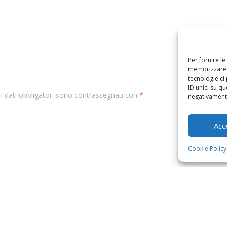
Per fornire l
memorizzare e
tecnologie ci
ID unici su qu
. I dati obbligatori sono contrassegnati con
*
negativamente
Acc
Cookie Policy