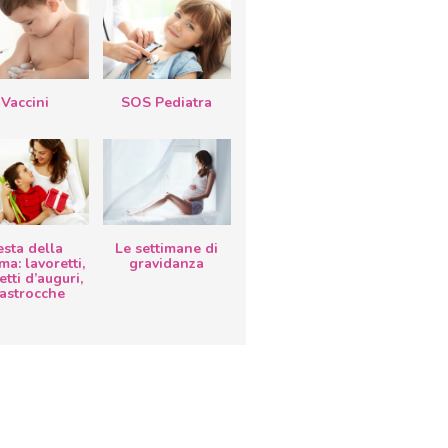
Vaccini
SOS Pediatra
esta della
Le settimane di
a: lavoretti,
gravidanza
etti d’auguri,
lastrocche