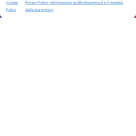
Cookie
Privacy Policy: informazioni su Blogmamma.it e il rispetto
Policy
della tua privacy
Questo sito usa Akismet per ridurre lo spam.
Scopri
come i tuoi dati vengono elaborati
.