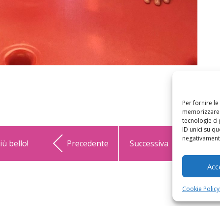
Per fornire l
memorizzare e
tecnologie ci
ID unici su qu
negativamente
ù bello!
Precedente
Successiva
Acc
Cookie Policy
CHI SIAMO
CONTATTI
PRIVACY & COOKIE POLICY