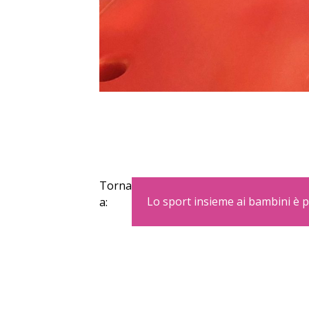
Torna
Lo sport insieme ai bambini è pi
a: