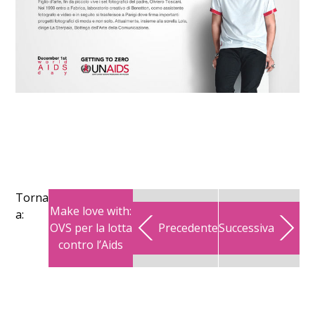
Torna
Make love with:
a:
OVS per la lotta
Precedente
Successiva
contro l’Aids